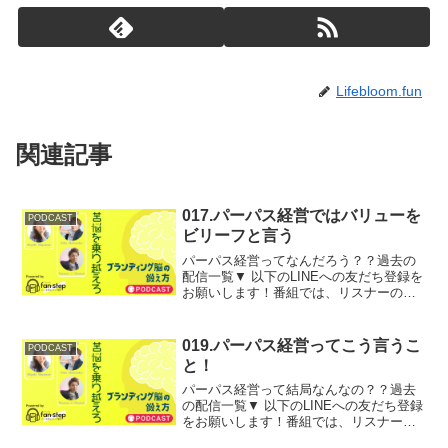
Lifebloom.fun
関連記事
017.パーパス経営ではバリューを
PODCAST
ビリーフと言う
パーパス経営ってなんだろう？？過去の
配信一覧▼ 以下のLINEへの友だち登録を
お願いします！番組では、リスナーの皆
様からのお悩みや、ご相談を募集してい
ます。あなたのご相談や扱って欲しいテ
ーマについて、ブランディング姐さんこ
019.パーパス経営ってこう言うこ
PODCAST
と宮前実幸先生に聞...
と！
パーパス経営って結局なんなの？？過去
の配信一覧▼ 以下のLINEへの友だち登録
をお願いします！番組では、リスナーの
皆様からのお悩みや、ご相談を募集して