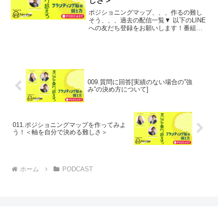
しさ＞
ポジショニングマップ、、、作るの難し
そう、、、過去の配信一覧▼ 以下のLINE
への友だち登録をお願いします！番組で
は、リスナーの皆様からのお悩みや、ご
相談を募集しています。あなたのご相談
や扱って欲しいテーマについて、ブラン
ディング姐さんこと...
009.質問に回答[実績のない場合の”強
み”の決め方について]
011.ポジショニングマップを作ってみよ
う！＜軸を自分で決める難しさ＞
ホーム
PODCAST