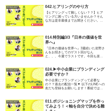
います。あなたのご相談や扱って欲しい
テーマについて、ブランディング姐さん
042.ヒアリングのやり方
PODCAST
こと宮前実幸先生に...
【ヒアリングって難しくない？？】ヒア
リングに困っている方いませんか？そん
な方は是非最後までお聞きください。
【番組のフォローも宜しくお願いいたし
ます】▶︎ LINEに友だち登録する 【 上記
のLINEへの友だち登録もお願いします】
番組では、リ...
014.特別編3/3『日本の価値を世
PODCAST
界へ』
『日本の価値を世界へ』3週続いた岩野さ
んをお招きしてのゲスト回がなん
と、、、今週でラストです。今回も楽し
み！！！過去の配信一覧▼ 以下のLINEへ
の友だち登録をお願いします！番組で
は、リスナーの皆様からのお悩みや、ご
024.▶中小企業にブランディング
PODCAST
相談を募集しています。あ...
必要ですか？
中小企業にブランディングって必要な
の？？過去の配信一覧▼ 以下のLINEへの
友だち登録をお願いします！番組では、
リスナーの皆様からのお悩みや、ご相談
を募集しています。あなたのご相談や扱
って欲しいテーマについて、ブランディ
011.ポジショニングマップを作っ
PODCAST
ング姐さんこと宮前実...
てみよう！＜軸を自分で決める難