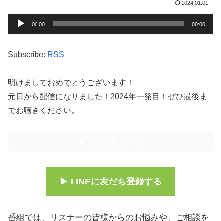
2024.01.01
音
00:00
00:00
声
プ
Subscribe:
RSS
レ
ー
明けましておめでとうございます！
ヤ
元日から配信になりました！2024年一発目！ぜひ最後ま
ー
でお聴きください。
過去の配信一覧
▶︎
▶︎ LINEに友だち登録する
番組では、リスナーの皆様からのお悩みや、ご相談を