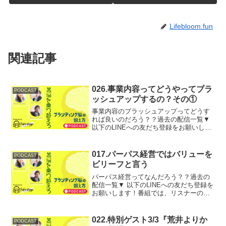
Lifebloom.fun
関連記事
026.事業内容ってどうやってブラ
PODCAST
ッシュアップするの？その①
事業内容のブラッシュアップってどうす
れば良いのだろう？？過去の配信一覧▼
以下のLINEへの友だち登録をお願いしま
す！番組では、リスナーの皆様からのお
悩みや、ご相談を募集しています。あな
たのご相談や扱って欲しいテーマについ
017.パーパス経営ではバリューを
PODCAST
て、ブランディング...
ビリーフと言う
パーパス経営ってなんだろう？？過去の
配信一覧▼ 以下のLINEへの友だち登録を
お願いします！番組では、リスナーの皆
様からのお悩みや、ご相談を募集してい
ます。あなたのご相談や扱って欲しいテ
ーマについて、ブランディング姐さんこ
022.特別ゲスト3/3『荒井よりか
PODCAST
と宮前実幸先生に聞...