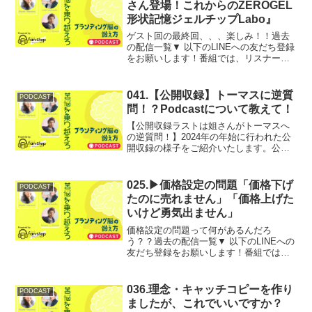
さん登場！これからのZEROGEL
形状記憶ジェルチップLabo』
ゲスト回の最終回、、、楽しみ！！過去
の配信一覧▼ 以下のLINEへの友だち登録
をお願いします！番組では、リスナーの
皆様からのお悩みや、ご相談を募集して
います。あなたのご相談や扱って欲しい
テーマについて、ブランディング姐さん
041.【公開収録】トーマスに逆質
PODCAST
こと宮前実幸先生に...
問！？Podcastについて教えて！
【公開収録ラストは姐さんがトーマスへ
の逆質問！】2024年の年始に行われた公
開収録の様子をご紹介いたします。公開
収録ラストはトーマスが逆質問されまし
た！【番組のフォローも宜しくお願いい
たします】▶︎ LINEに友だち登録する 【
025.▶価格設定の問題「価格下げ
PODCAST
上記のLI...
たのに売れません」「価格上げた
いけど勇気出ません」
価格設定の問題って何があるんだろ
う？？過去の配信一覧▼ 以下のLINEへの
友だち登録をお願いします！番組では、
リスナーの皆様からのお悩みや、ご相談
を募集しています。あなたのご相談や扱
って欲しいテーマについて、ブランディ
036.理念・キャッチコピーを作り
PODCAST
ング姐さんこと宮前実幸...
ましたが、これでいいですか？