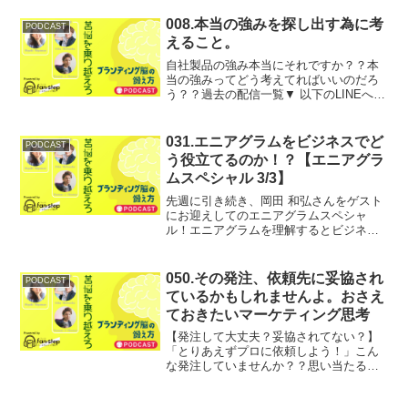
ています。あなたのご相談や扱って欲し
いテーマについて、ブ...
008.本当の強みを探し出す為に考
PODCAST
えること。
自社製品の強み本当にそれですか？？本
当の強みってどう考えてればいいのだろ
う？？過去の配信一覧▼ 以下のLINEへの
友だち登録をお願いします！番組では、
リスナーの皆様からのお悩みや、ご相談
を募集しています。あなたのご相談や扱
031.エニアグラムをビジネスでど
PODCAST
って欲しいテーマに...
う役立てるのか！？【エニアグラ
ムスペシャル 3/3】
先週に引き続き、岡田 和弘さんをゲスト
にお迎えしてのエニアグラムスペシャ
ル！エニアグラムを理解するとビジネス
上のコミュニケーションのズレが理解で
きるんですって。▶︎ LINEに友だち登録を
お願いします。 番組では、リスナーの皆
050.その発注、依頼先に妥協され
PODCAST
様からのお悩み...
ているかもしれませんよ。おさえ
ておきたいマーケティング思考
【発注して大丈夫？妥協されてない？】
「とりあえずプロに依頼しよう！」こん
な発注していませんか？？思い当たる方
は是非最後までお聞きください。【番組
のフォローも宜しくお願いいたします】