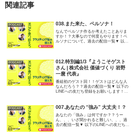
関連記事
038.また来た、ペルソナ！
PODCAST
なんでペルソナ作るか考えたことありま
すか！？大事なので何度もやります！ペ
ルソナについて。過去の配信一覧▼ 以下
のLINEへの友だち登録をお願いします！
番組では、リスナーの皆様からのお悩み
や、ご相談を募集しています。あなたの
ご相談や扱って欲し...
012.特別編1/3『ようこそゲスト
PODCAST
さん | 株式会社 価値づくり 岩野
一麿 代表』
番組初のゲスト回！！ゲストはどんな人
なんだろう？？過去の配信一覧▼ 以下の
LINEへの友だち登録をお願いします！番
組では、リスナーの皆様からのお悩み
や、ご相談を募集しています。あなたの
ご相談や扱って欲しいテーマについて、
007.あなたの “強み” 大丈夫！？
PODCAST
ブランディング姐さん...
あなたの「強み」は何ですか？？うー
ん、、、いざ聞かれると難しい、、、過
去の配信一覧▼ 以下のLINEへの友だち登
録をお願いします！番組では、リスナー
の皆様からのお悩みや、ご相談を募集し